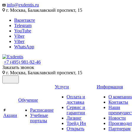
info@exdentis.ru
г. Москва, Балаклавский проспект, 15
Вконтакте
Telegram
YouTube
Viber
Viber
WhatsApp
+7 (495) 981-92-46
Заказать звонок
г. Москва, Балаклавский проспект, 15
Услуги
Информация
Оплата и
О компани
Обучение
доставка
Контакты
Сервис и
Наши
Расписание
гарантии
преимущес
Акции
Учебные
Лизинг
Новости
порталы
Трейд Ин
Производи
Открыть
Партнерам