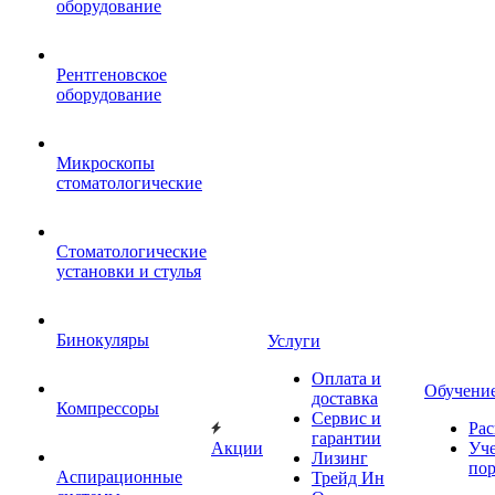
оборудование
Рентгеновское
оборудование
Микроскопы
стоматологические
Стоматологические
установки и стулья
Бинокуляры
Услуги
Оплата и
Обучени
доставка
Компрессоры
Сервис и
Рас
гарантии
Акции
Уч
Лизинг
по
Аспирационные
Трейд Ин