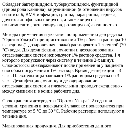
Обладает бактерицидной, туберкулоцидной, фунгицидной
(грибы рода Кандида), вирулицидной (в отношении вирусов
гепатита Б, ВМЧ-инфекции, гриппа, парагриппа, герпеса,
других липофильных вирусов, а также вирусов
полиомиелита, энтеровирусов, ротавирусов) активностью.
Методы применения и указания по применению дезсредства
"Оротол Ультра": при приготовлении 1% рабочего раствора 10
г средства (1 дозировочная ложка) растворяют в 1 л теплой (30
°С) воды. Для дезинфекции, очистки и дезодорирования
отсасывающих систем используют 1% раствор средства, 1 л
которого пропускают через систему в течение 2-х минут.
Слюноотсосы обеззараживают после применения у пациента
способом погружения в 1% раствор. Время дезинфекции – 3
часа. Плевательницы заливают 1% раствором средства на 3
часа. Дезинфекцию, очистку и дезодорирование
отсасывающих систем и плевательниц проводят ежедневно -
между сменами и в конце рабочего дня.
Срок хранения дезсредства "Оротол Ультра": 2 года при
условии хранения в невскрытой упаковке производителя при
температуре от 5 °С до 30 °С. Рабочие растворы используют в
течение дня.
Маркированная продукция. Для приобретения данного