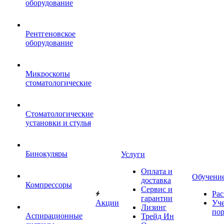
оборудование
Рентгеновское
оборудование
Микроскопы
стоматологические
Стоматологические
установки и стулья
Бинокуляры
Услуги
Оплата и
Обучени
доставка
Компрессоры
Сервис и
Рас
гарантии
Акции
Уч
Лизинг
по
Аспирационные
Трейд Ин