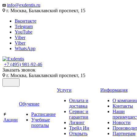
info@exdentis.ru
г. Москва, Балаклавский проспект, 15
Вконтакте
Telegram
YouTube
Viber
Viber
WhatsApp
+7 (495) 981-92-46
Заказать звонок
г. Москва, Балаклавский проспект, 15
Услуги
Информация
Оплата и
О компани
Обучение
доставка
Контакты
Сервис и
Наши
Расписание
гарантии
преимущес
Акции
Учебные
Лизинг
Новости
порталы
Трейд Ин
Производи
Открыть
Партнерам