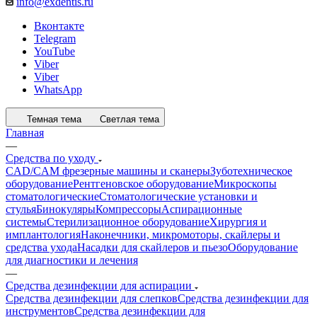
info@exdentis.ru
Вконтакте
Telegram
YouTube
Viber
Viber
WhatsApp
Темная тема
Светлая тема
Главная
—
Средства по уходу
CAD/CAM фрезерные машины и сканеры
Зуботехническое
оборудование
Рентгеновское оборудование
Микроскопы
стоматологические
Стоматологические установки и
стулья
Бинокуляры
Компрессоры
Аспирационные
системы
Стерилизационное оборудование
Хирургия и
имплантология
Наконечники, микромоторы, скайлеры и
средства ухода
Насадки для скайлеров и пьезо
Оборудование
для диагностики и лечения
—
Средства дезинфекции для аспирации
Средства дезинфекции для слепков
Средства дезинфекции для
инструментов
Средства дезинфекции для