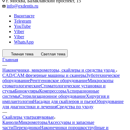
г. Москва, Балаклавский проспект, 15
info@exdentis.ru
Вконтакте
Telegram
YouTube
Viber
Viber
WhatsApp
Темная тема
Светлая тема
Главная
—
Наконечники, микромоторы, скайлеры и средства ухода
CAD/CAM фрезерные машины и сканеры
Зуботехническое
оборудование
Рентгеновское оборудование
Микроскопы
стоматологические
Стоматологические установки и
стулья
Бинокуляры
Компрессоры
Аспирационные
системы
Стерилизационное оборудование
Хирургия и
имплантология
Насадки для скайлеров и пьезо
Оборудование
для диагностики и лечения
Средства по уходу
—
Скайлеры ультразвуковые
Канюли
Микромоторы
Аксессуары и запасные
части
Переходники
Наконечники порошкоструйные и