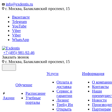
info@exdentis.ru
г. Москва, Балаклавский проспект, 15
Вконтакте
Telegram
YouTube
Viber
Viber
WhatsApp
+7 (495) 981-92-46
Заказать звонок
г. Москва, Балаклавский проспект, 15
Услуги
Информация
Оплата и
О компани
Обучение
доставка
Контакты
Сервис и
Наши
Расписание
гарантии
преимущес
Акции
Учебные
Лизинг
Новости
порталы
Трейд Ин
Производи
Открыть
Партнерам