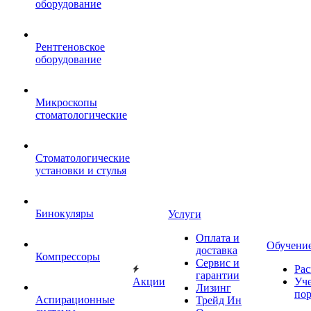
оборудование
Рентгеновское
оборудование
Микроскопы
стоматологические
Стоматологические
установки и стулья
Бинокуляры
Услуги
Оплата и
Обучени
доставка
Компрессоры
Сервис и
Рас
гарантии
Акции
Уч
Лизинг
по
Аспирационные
Трейд Ин