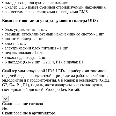
• насадки стерилизуются в автоклаве
• Скалер UDS имеет съемный стерилизуемый наконечник
• совместим с наконечниками и насадками EMS
Комплект поставки ультразвукового скалера UDS:
• блок управления - 1 шт.
• съемный автоклавируемый наконечник со светом- 1 шт.
• шланг скейлера - 1 шт.
• ключ - 1 шт.
• электрический блок питания - 1 шт.
• педаль ножная - 1 шт.
• емкость для воды - 1 шт.
• 6 насадок (G1- 2 шт., G2,G4, P1), эндочак E1
Скайлер ультразвуковой UDS LED- прибор с автономной
подачей воды, с подсветкой. Три режима работы: скайлинг,
эндодонтия и пародонтология. 6 насадок в комплекте (G1x2,
G2, G4, P1, E1), педаль, автоклавируемая съемная ручка,
cветодиодный дисплей, Woodpecker, Китай.
Сканирование слепков
Нет
Сканирование в артикуляторе