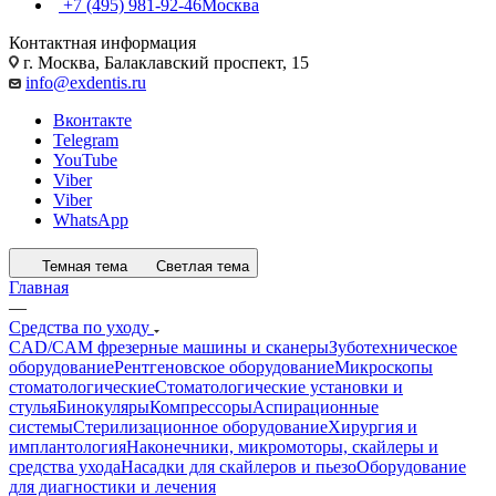
+7 (495) 981-92-46
Москва
Контактная информация
г. Москва, Балаклавский проспект, 15
info@exdentis.ru
Вконтакте
Telegram
YouTube
Viber
Viber
WhatsApp
Темная тема
Светлая тема
Главная
—
Средства по уходу
CAD/CAM фрезерные машины и сканеры
Зуботехническое
оборудование
Рентгеновское оборудование
Микроскопы
стоматологические
Стоматологические установки и
стулья
Бинокуляры
Компрессоры
Аспирационные
системы
Стерилизационное оборудование
Хирургия и
имплантология
Наконечники, микромоторы, скайлеры и
средства ухода
Насадки для скайлеров и пьезо
Оборудование
для диагностики и лечения