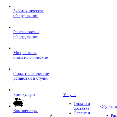
Зуботехническое
оборудование
Рентгеновское
оборудование
Микроскопы
стоматологические
Стоматологические
установки и стулья
Бинокуляры
Услуги
Оплата и
Обучени
доставка
Компрессоры
Сервис и
Рас