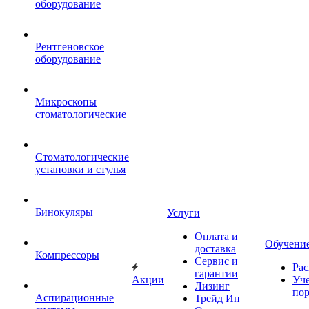
оборудование
Рентгеновское
оборудование
Микроскопы
стоматологические
Стоматологические
установки и стулья
Бинокуляры
Услуги
Оплата и
Обучени
доставка
Компрессоры
Сервис и
Рас
гарантии
Акции
Уч
Лизинг
по
Аспирационные
Трейд Ин