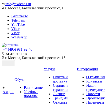
info@exdentis.ru
г. Москва, Балаклавский проспект, 15
Вконтакте
Telegram
YouTube
Viber
Viber
WhatsApp
+7 (495) 981-92-46
Заказать звонок
г. Москва, Балаклавский проспект, 15
Услуги
Информация
Оплата и
О компани
Обучение
доставка
Контакты
Сервис и
Наши
Расписание
гарантии
преимущес
Акции
Учебные
Лизинг
Новости
порталы
Трейд Ин
Производи
Открыть
Партнерам