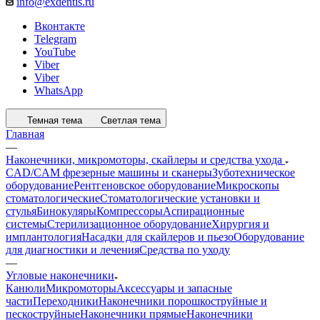
info@exdentis.ru
Вконтакте
Telegram
YouTube
Viber
Viber
WhatsApp
Темная тема
Светлая тема
Главная
—
Наконечники, микромоторы, скайлеры и средства ухода
CAD/CAM фрезерные машины и сканеры
Зуботехническое
оборудование
Рентгеновское оборудование
Микроскопы
стоматологические
Стоматологические установки и
стулья
Бинокуляры
Компрессоры
Аспирационные
системы
Стерилизационное оборудование
Хирургия и
имплантология
Насадки для скайлеров и пьезо
Оборудование
для диагностики и лечения
Средства по уходу
—
Угловые наконечники
Канюли
Микромоторы
Аксессуары и запасные
части
Переходники
Наконечники порошкоструйные и
пескоструйные
Наконечники прямые
Наконечники